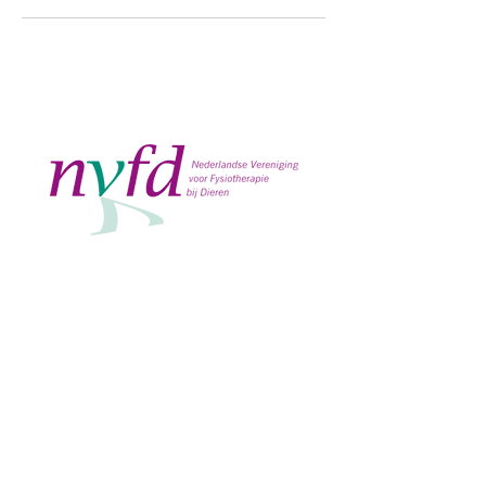
Aangesloten bij
de Dierenfysio Marjolein
info@dedierenfysio.nl
Tel.:
+31 (0)6 13 46 44 46