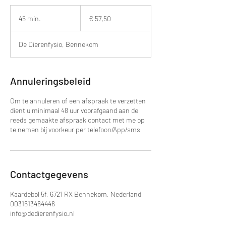
57,50
euro
45 min.
4
€ 57,50
5
m
De Dierenfysio, Bennekom
i
n
.
Annuleringsbeleid
Om te annuleren of een afspraak te verzetten
dient u minimaal 48 uur voorafgaand aan de
reeds gemaakte afspraak contact met me op
te nemen bij voorkeur per telefoon/App/sms
Contactgegevens
Kaardebol 5f, 6721 RX Bennekom, Nederland
0031613464446
info@dedierenfysio.nl