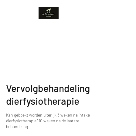
de Dierenfysio
Marjolein
Werkgebied: Gelderland;
Bennekom e.o.
Vervolgbehandeling
dierfysiotherapie
Kan geboekt worden uiterlijk 3 weken na intake
dierfysiotherapie/ 10 weken na de laatste
behandeling