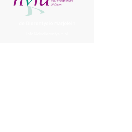
de Dierenfysio Marjolein
info@dedierenfysio.nl
Tel.:
+31 (0)6 13 46 44 46
©2026 door de Dierenfysio Marjolein.