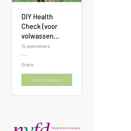
DIY Health
Check (voor
volwassen
honden)
15 deelnemers
Gratis
Details bekijken
Aangesloten bij