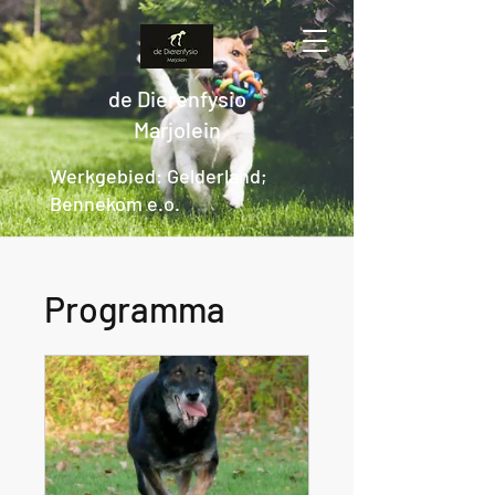
de Dierenfysio
Marjolein
Werkgebied: Gelderland;
Bennekom e.o.
Programma